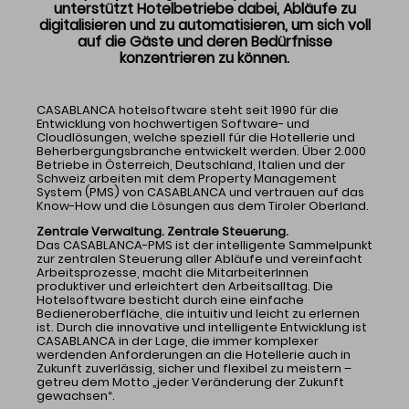
unterstützt Hotelbetriebe dabei, Abläufe zu
Jury
digitalisieren und zu automatisieren, um sich voll
Kriterien & Bewerbung
auf die Gäste und deren Bedürfnisse
Die Gewinner
konzentrieren zu können.
Preis
CASABLANCA hotelsoftware steht seit 1990 für die
Entwicklung von hochwertigen Software- und
E-Mail
Tel.: 08327 9210
Cloudlösungen, welche speziell für die Hotellerie und
Beherbergungsbranche entwickelt werden. Über 2.000
Betriebe in Österreich, Deutschland, Italien und der
Schweiz arbeiten mit dem Property Management
System (PMS) von CASABLANCA und vertrauen auf das
Know-How und die Lösungen aus dem Tiroler Oberland.
Zentrale Verwaltung. Zentrale Steuerung.
Das CASABLANCA-PMS ist der intelligente Sammelpunkt
zur zentralen Steuerung aller Abläufe und vereinfacht
Arbeitsprozesse, macht die MitarbeiterInnen
produktiver und erleichtert den Arbeitsalltag. Die
Hotelsoftware besticht durch eine einfache
Bedieneroberfläche, die intuitiv und leicht zu erlernen
ist. Durch die innovative und intelligente Entwicklung ist
CASABLANCA in der Lage, die immer komplexer
werdenden Anforderungen an die Hotellerie auch in
Zukunft zuverlässig, sicher und flexibel zu meistern –
getreu dem Motto „jeder Veränderung der Zukunft
gewachsen“.