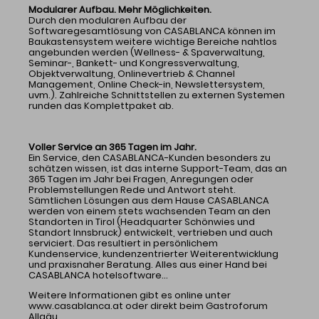
Modularer Aufbau. Mehr Möglichkeiten.
Durch den modularen Aufbau der
Softwaregesamtlösung von CASABLANCA können im
Baukastensystem weitere wichtige Bereiche nahtlos
angebunden werden (Wellness- & Spaverwaltung,
Seminar-, Bankett- und Kongressverwaltung,
Objektverwaltung, Onlinevertrieb & Channel
Management, Online Check-in, Newslettersystem,
uvm.). Zahlreiche Schnittstellen zu externen Systemen
runden das Komplettpaket ab.
Voller Service an 365 Tagen im Jahr.
Ein Service, den CASABLANCA-Kunden besonders zu
schätzen wissen, ist das interne Support-Team, das an
365 Tagen im Jahr bei Fragen, Anregungen oder
Problemstellungen Rede und Antwort steht.
Sämtlichen Lösungen aus dem Hause CASABLANCA
werden von einem stets wachsenden Team an den
Standorten in Tirol (Headquarter Schönwies und
Standort Innsbruck) entwickelt, vertrieben und auch
serviciert. Das resultiert in persönlichem
Kundenservice, kundenzentrierter Weiterentwicklung
und praxisnaher Beratung. Alles aus einer Hand bei
CASABLANCA hotelsoftware...
Weitere Informationen gibt es online unter
www.casablanca.at oder direkt beim Gastroforum
Allgäu.