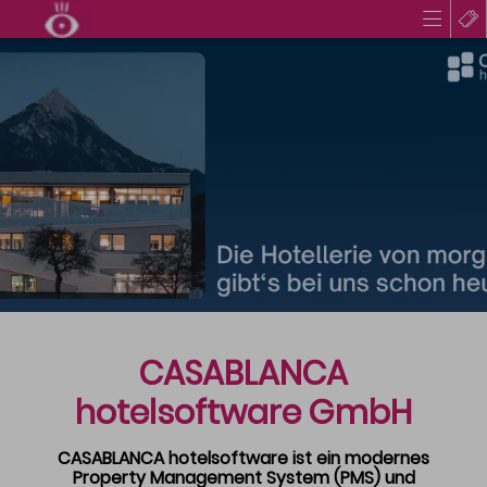
KONZEPT
Hintergrund & Ziel
Organisatoren
Location & Parken
PROGRAMM
Inhalte & Speaker
Programm & Zeitplanung
CASABLANCA
PARTNER
Aktuelle Partner
hotelsoftware GmbH
Partnerschaft
CASABLANCA hotelsoftware ist ein modernes
AWARD
Property Management System (PMS) und