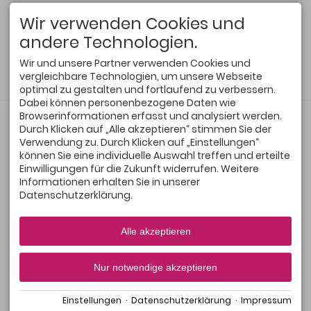
Wir verwenden Cookies und
andere Technologien.
Wir und unsere Partner verwenden Cookies und
vergleichbare Technologien, um unsere Webseite
optimal zu gestalten und fortlaufend zu verbessern.
Dabei können personenbezogene Daten wie
Browserinformationen erfasst und analysiert werden.
LOCATION
ANREISE & PARKEN
Durch Klicken auf „Alle akzeptieren“ stimmen Sie der
bigBOX
Der Bahnhof ist ca. 15
Kotterner Str. 64
Gehminuten entfernt.
Verwendung zu. Durch Klicken auf „Einstellungen“
87435 Kempten (Allgäu)
Parken ist im "Forum"
können Sie eine individuelle Auswahl treffen und erteilte
gegenüber möglich.
Einwilligungen für die Zukunft widerrufen. Weitere
ANMELDUNG
FÖRDERER
Informationen erhalten Sie in unserer
Alle Infos unter
Tickets
Datenschutzerklärung.
Alle akzeptieren
Nur notwendige akzeptieren
Einstellungen
·
Datenschutzerklärung
·
Impressum