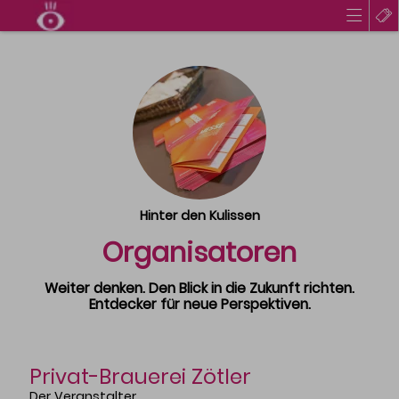
KONZEPT
Hintergrund & Ziel
Organisatoren
Location & Parken
PROGRAMM
Hinter den Kulissen
Inhalte & Speaker
Organisatoren
Programm & Zeitplanung
Weiter denken. Den Blick in die Zukunft richten.
PARTNER
Entdecker für neue Perspektiven.
Aktuelle Partner
Partnerschaft
Privat-Brauerei Zötler
AWARD
Der Veranstalter