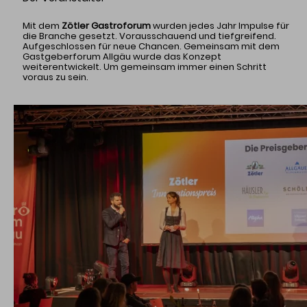
Jury
Mit dem
Zötler Gastroforum
wurden jedes Jahr Impulse für
Kriterien & Bewerbung
die Branche gesetzt. Vorausschauend und tiefgreifend.
Die Gewinner
Aufgeschlossen für neue Chancen. Gemeinsam mit dem
Preis
Gastgeberforum Allgäu wurde das Konzept
weiterentwickelt. Um gemeinsam immer einen Schritt
voraus zu sein.
E-Mail
Tel.: 08327 9210