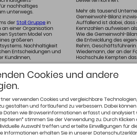
chhaltigkeits-
bewerten können.
für nachhaltiges
Mehr als tausend Untern
um unterwegs.
Gemeinwohl-Bilanz inzwisc
ams der
Stoll Gruppe
in
Auffallend ist dabei, das
en an einer Organisation
Kennzahlen aufweisen als
pen System Model von
Wie die Gemeinwohl-Bilanz
 eines größeren
die Entwicklung des eigen
tsystems. Nachhaltigkeit
Rehm, Geschäftsführerin d
glichen Entscheidungen und
Wiedemann, der an der F
er Kundinnen,
Hochschule Kempten das 
wertvollen
enden Cookies und andere
ansparent zu machen,
utzen zu stiften.
ien.
rtner verwenden Cookies und vergleichbare Technologien
zu gestalten und fortlaufend zu verbessern. Dabei können
Daten wie Browserinformationen erfasst und analysiert
Alle Speaker:innen
akzeptieren“ stimmen Sie der Verwendung zu. Durch Klicken 
Vorstellung & Inhalte
ividuelle Auswahl treffen und erteilte Einwilligungen für d
e Informationen erhalten Sie in unserer Datenschutzerklä