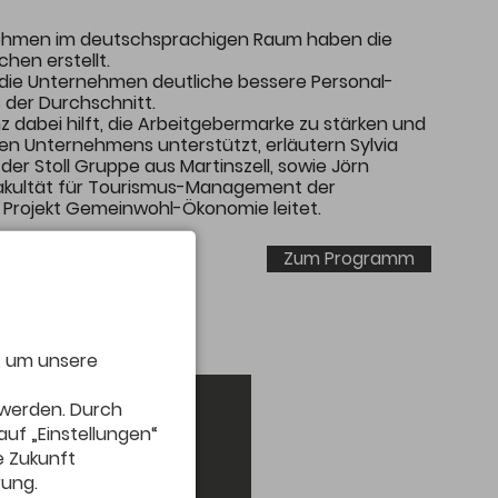
ehmen im deutschsprachigen Raum haben die
hen erstellt.
s die Unternehmen deutliche bessere Personal-
 der Durchschnitt.
 dabei hilft, die Arbeitgebermarke zu stärken und
en Unternehmens unterstützt, erläutern Sylvia
er Stoll Gruppe aus Martinszell, sowie Jörn
akultät für Tourismus-Management der
Projekt Gemeinwohl-Ökonomie leitet.
Zum Programm
, um unsere
 werden. Durch
auf „Einstellungen“
ie Zukunft
rung.