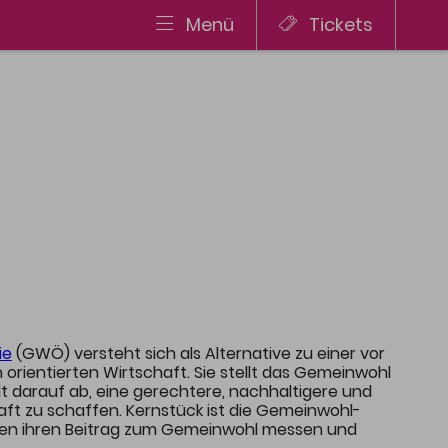
Menü
Tickets
AWARD
Jury
Kriterien & Bewerbung
Die Gewinner
Preis
E-Mail
Tel.: 08327 9210
ie
(GWÖ) versteht sich als Alternative zu einer vor
orientierten Wirtschaft. Sie stellt das Gemeinwohl
elt darauf ab, eine gerechtere, nachhaltigere und
ft zu schaffen. Kernstück ist die Gemeinwohl-
men ihren Beitrag zum Gemeinwohl messen und