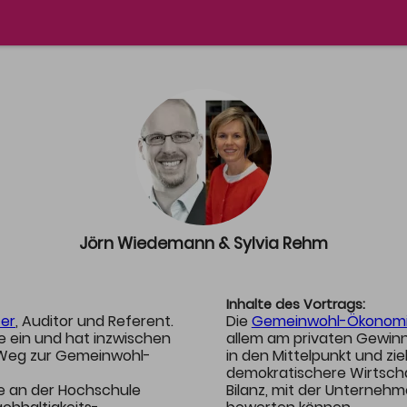
RAMM
PARTNER
te & Speaker
Aktuelle Partner
amm & Zeitplanung
Partnerschaft
Jörn Wiedemann & Sylvia Rehm
Inhalte des Vortrags:
er
, Auditor und Referent.
Die
Gemeinwohl-Ökonom
e ein und hat inzwischen
allem am privaten Gewinn 
Weg zur Gemeinwohl-
in den Mittelpunkt und zi
demokratischere Wirtscha
e an der Hochschule
Bilanz, mit der Unterneh