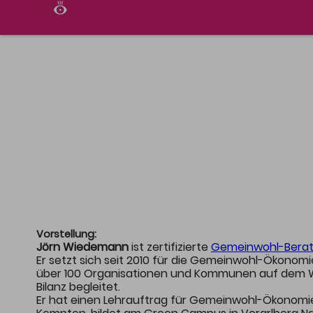
KONZEPT
PROG
Hintergrund & Ziel
Inhal
Organisatoren
Progr
Location & Parken
Vorstellung:
Jörn Wiedemann
ist zertifizierte
Gemeinwohl-Berat
Er setzt sich seit 2010 für die Gemeinwohl-Ökonomi
über 100 Organisationen und Kommunen auf dem 
Bilanz begleitet.
Er hat einen Lehrauftrag für Gemeinwohl-Ökonomi