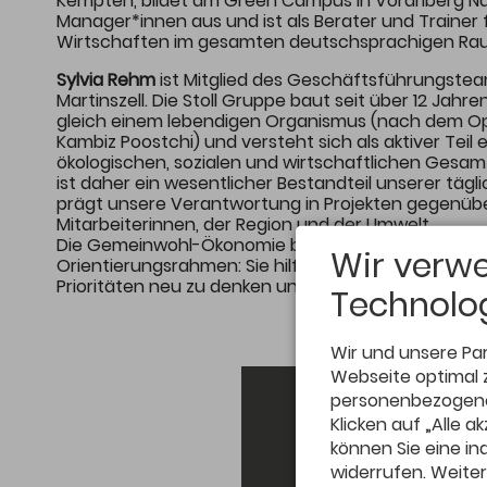
Kempten, bildet am Green Campus in Vorarlberg Na
Manager*innen aus und ist als Berater und Trainer 
Wirtschaften im gesamten deutschsprachigen Ra
Sylvia Rehm
ist Mitglied des Geschäftsführungste
Martinszell. Die Stoll Gruppe baut seit über 12 Jahr
gleich einem lebendigen Organismus (nach dem O
Kambiz Poostchi) und versteht sich als aktiver Teil
ökologischen, sozialen und wirtschaftlichen Gesam
ist daher ein wesentlicher Bestandteil unserer tä
prägt unsere Verantwortung in Projekten gegenüb
Mitarbeiterinnen, der Region und der Umwelt.
Die Gemeinwohl-Ökonomie bietet uns dabei einen 
Wir verw
Orientierungsrahmen: Sie hilft, unsere Wirkung tr
Prioritäten neu zu denken und gesellschaftlichem N
Technolog
Wir und unsere Pa
Webseite optimal 
personenbezogene 
Klicken auf „Alle 
können Sie eine ind
widerrufen. Weiter