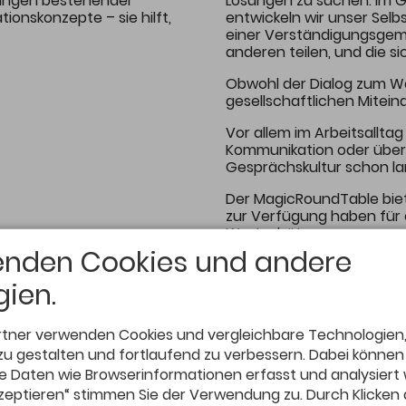
rungen bestehender
Lösungen zu suchen. Im G
ionskonzepte – sie hilft,
entwickeln wir unser Selb
einer Verständigungsgemei
anderen teilen, und die si
Obwohl der Dialog zum We
gesellschaftlichen Mitein
Vor allem im Arbeitsalltag
Kommunikation oder überv
Gesprächskultur schon lan
Der MagicRoundTable biet
zur Verfügung haben für
Wertschätzung.
Die Themen gestalten di
enden Cookies und andere
euch ein euer Thema und 
besprechen wollt mit an d
ien.
rtner verwenden Cookies und vergleichbare Technologien
zu gestalten und fortlaufend zu verbessern. Dabei können
Daten wie Browserinformationen erfasst und analysiert
akzeptieren“ stimmen Sie der Verwendung zu. Durch Klicken 