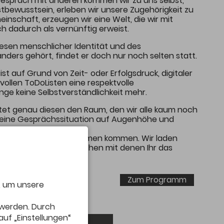
espräch mit anderen kommen wir zu uns selbst,
stbewusstsein, erleben wir unsere Zugehörigkeit zu
nschaft, erzeugen wir eine Welt, die wir mit
ch dadurch als vernünftig erweist.
sen menschlicher Identität und des
anders gehört, findet er doch nur noch selten statt.
 ist auf Grund von Zeit- oder Erfolgsdruck, digitaler
ollen ToDoListen eine respektvolle
ge keine Selbstverständlichkeit mehr.
et genau diesen den Raum, den wir alle kaum noch
 eine Gesprächssituation auf Augenhöhe und
e Menschen, die zusammen kommen. Wir laden
auch gleich die Menschen mit denen Ihr das
en Tisch zu bringen.
Zum Programm
, um unsere
 werden. Durch
auf „Einstellungen“