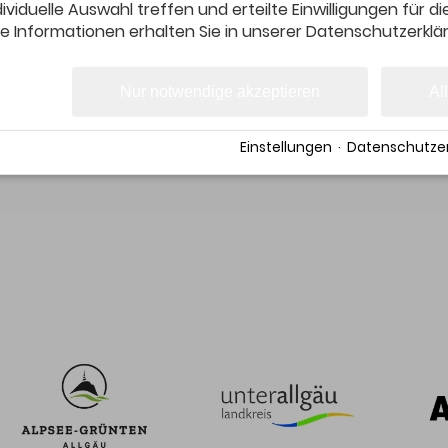
ividuelle Auswahl treffen und erteilte Einwilligungen für d
Alle Speaker:innen
e Informationen erhalten Sie in unserer Datenschutzerklä
Vorstellung & Inhalte
Nur notwendige akzeptieren
Al
> Zur Übersicht
Einstellungen
·
Datenschutzer