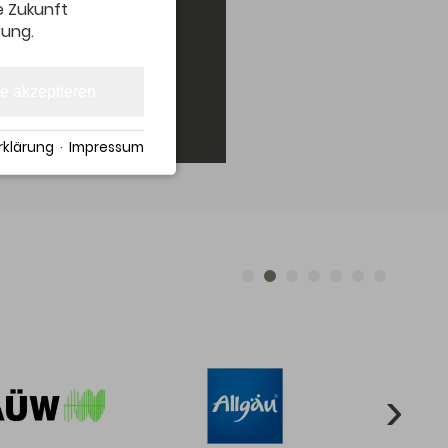
ie Zukunft
rung.
le akzeptieren
klärung
·
Impressum