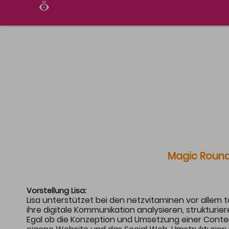
KONZEPT
PROG
Hintergrund & Ziel
Inhal
Organisatoren
Progr
Location & Parken
Magic Round
Vorstellung Lisa:
Lisa unterstützet bei den netzvitaminen vor allem to
ihre digitale Kommunikation analysieren, strukturie
Egal ob die Konzeption und Umsetzung einer Conten