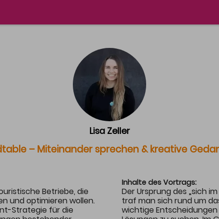
RAMM
PARTNER
te & Speaker
Aktuelle Partner
amm & Zeitplanung
Partnerschaft
Lisa Zeller
table – Miteinander sprechen & kreative Geda
Inhalte des Vortrags:
uristische Betriebe, die
Der Ursprung des „sich im 
ren und optimieren wollen.
traf man sich rund um das
t-Strategie für die
wichtige Entscheidungen 