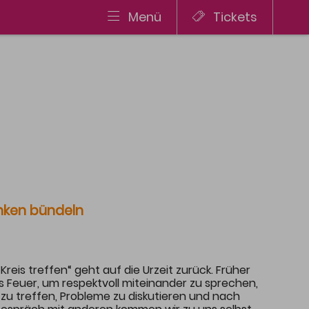
Menü
Tickets
AWARD
Jury
Kriterien & Bewerbung
Die Gewinner
Preis
nken bündeln
E-Mail
Tel.: 08327 9210
Kreis treffen“ geht auf die Urzeit zurück. Früher
 Feuer, um respektvoll miteinander zu sprechen,
zu treffen, Probleme zu diskutieren und nach